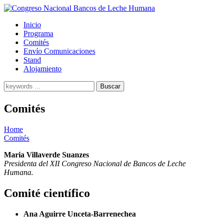
Inicio
Programa
Comités
Envío Comunicaciones
Stand
Alojamiento
Buscar
Whether
you
Comités
choose
a
vintage
Home
or
Comités
modern
version
of
Maria Villaverde Suanzes
the
Presidenta del XII Congreso Nacional de Bancos de Leche
Explorer
Humana.
II
Polaris,
Comité científico
these
Rolex
sports
watches
Ana Aguirre Unceta-Barrenechea