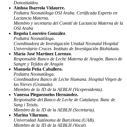
watches
Donostialdea.
in
Ainhoa Ibarrola Vidaurre.
the
Pediatra Neonatóloga OSI Araba. Certificada Experto en
fake
Lactancia Materna.
rolex
line.
Miembro y secretaria del Comité de Lactancia Materna de la
With
OSI Araba
its
Begoña Loureiro González
.
practicality
Pediatra Neonatóloga.
and
Coordinadora de Investigación Unidad Neonatal Hospital
impeccable
design,
Universitario Cruces. Instituto de Investigación Biobizkaia.
the
María José Martínez Lorenzo
.
Explorer
Responsable Banco de Leche Materna de Aragón. Banco de
II
Sangre y Tejidos de Aragón
Polar
Manuela Peña Caballero.
is
a
Pediatra Neonatóloga.
Rolex
Coordinadora Banco de Leche Humana. Hospital Virgen de
watch
las Nieves (Granada).
not
Miembro de la JD de la AEBLH (Vicepresidenta).
to
Vanessa Pleguezuelos Hernández.
be
missed.
Responsable del Banco de Leche de Catalunya. Banc de
Sang i Teixits.
Miembro de la JD de la AEBLH (Secretaria).
Marina Vilarmau.
Universidad Autónoma de Barcelona (UAB).
Miembro de la JD de la AEBLH (Vocal)