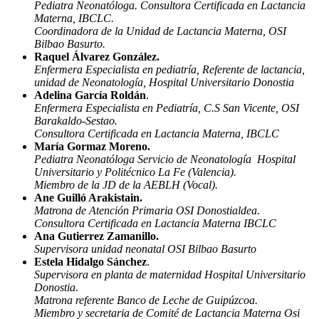
are
Pediatra Neonatóloga. Consultora Certificada en Lactancia
great.
Materna, IBCLC.
The
Coordinadora de la Unidad de Lactancia Materna, OSI
sturdy
Bilbao Basurto.
stainless
steel
Raquel Álvarez González.
case
Enfermera Especialista en pediatría, Referente de lactancia,
with
unidad de Neonatología, Hospital Universitario Donostia
black
Adelina García Roldán
.
numerals
Enfermera Especialista en Pediatría, C.S San Vicente, OSI
on
the
Barakaldo-Sestao.
bezel,
Consultora Certificada en Lactancia Materna, IBCLC
combined
María Gormaz Moreno.
with
Pediatra Neonatóloga
Servicio de Neonatología Hospital
the
Universitario y Politécnico La Fe (Valencia).
white
dial
Miembro de la JD de la AEBLH (Vocal).
and
Ane Guilló Arakistain.
bright
Matrona de Atención Primaria OSI Donostialdea.
24-
Consultora Certificada en Lactancia Materna IBCLC
hour
Ana Gutierrez Zamanillo.
hands,
make
Supervisora unidad neonatal OSI Bilbao Basurto
up
Estela Hidalgo Sánchez
.
one
Supervisora en planta de maternidad Hospital Universitario
of
Donostia.
the
Matrona referente Banco de Leche de Guipúzcoa.
most
unique
Miembro y secretaria de Comité de Lactancia Materna Osi